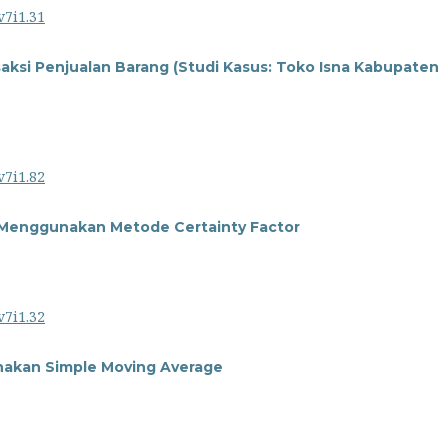
v7i1.31
saksi Penjualan Barang (Studi Kasus: Toko Isna Kabupaten
v7i1.82
 Menggunakan Metode Certainty Factor
v7i1.32
nakan Simple Moving Average