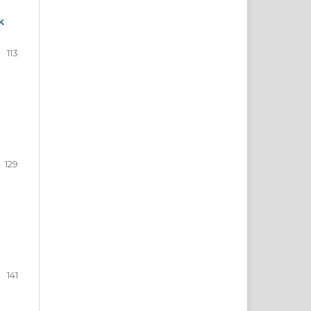
k
113
129
141