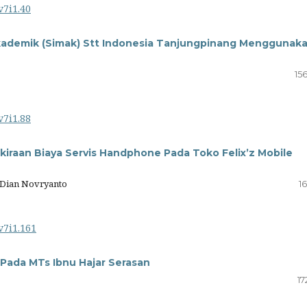
v7i1.40
kademik (Simak) Stt Indonesia Tanjungpinang Menggunak
15
v7i1.88
iraan Biaya Servis Handphone Pada Toko Felix’z Mobile
Dian Novryanto
16
v7i1.161
Pada MTs Ibnu Hajar Serasan
17