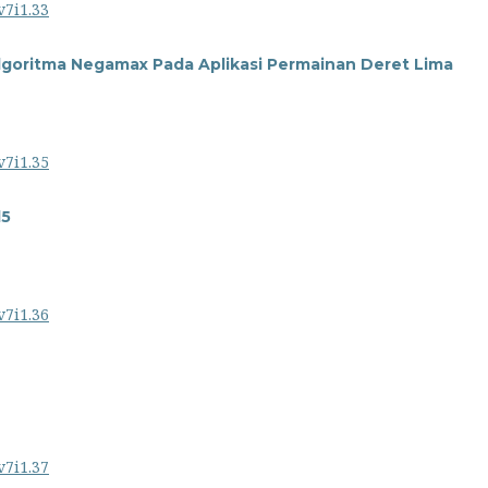
v7i1.33
goritma Negamax Pada Aplikasi Permainan Deret Lima
v7i1.35
l5
v7i1.36
v7i1.37