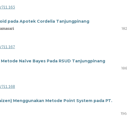
v7i1.165
roid pada Apotek Cordelia Tanjungpinang
namasari
18
v7i1.167
n Metode Naïve Bayes Pada RSUD Tanjungpinang
188
v7i1.168
(Kaizen) Menggunakan Metode Point System pada PT.
196