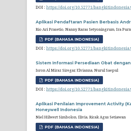
DOI :
https://doi.org/10.52771/bangkitindonesia.
Aplikasi Pendaftaran Pasien Berbasis And
Rio Ari Prasetio, Nanny Raras Setyoningrum, Ira Pur
PDF (BAHASA INDONESIA)
DOI :
https://doi.org/10.52771/bangkitindonesia.
Sistem Informasi Persediaan Obat denga
Isron Al Miraz Siregar, Elvianna, Nurul Saepul
PDF (BAHASA INDONESIA)
DOI :
https://doi.org/10.52771/bangkitindonesia.
Aplikasi Penilaian Improvement Activity 
Honeywell Indonesia
Niel Hilwert Simbolon, Ilivia, Ricak Agus Setiawan
PDF (BAHASA INDONESIA)