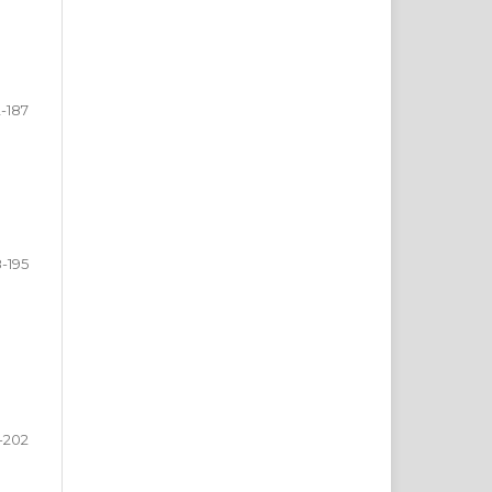
2-187
-195
-202