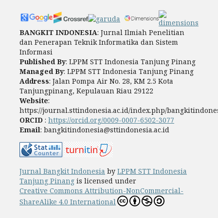
BANGKIT INDONESIA
: Jurnal Ilmiah Penelitian
dan Penerapan Teknik Informatika dan Sistem
Informasi
Published By
: LPPM STT Indonesia Tanjung Pinang
Managed By
: LPPM STT Indonesia Tanjung Pinang
Address
: Jalan Pompa Air No. 28, KM 2.5 Kota
Tanjungpinang, Kepulauan Riau 29122
Website
:
https://journal.sttindonesia.ac.id/index.php/bangkitindone
ORCID
:
https://orcid.org/0009-0007-6502-3077
Email
: bangkitindonesia@sttindonesia.ac.id
Jurnal Bangkit Indonesia
by
LPPM STT Indonesia
Tanjung Pinang
is licensed under
Creative Commons Attribution-NonCommercial-
ShareAlike 4.0 International