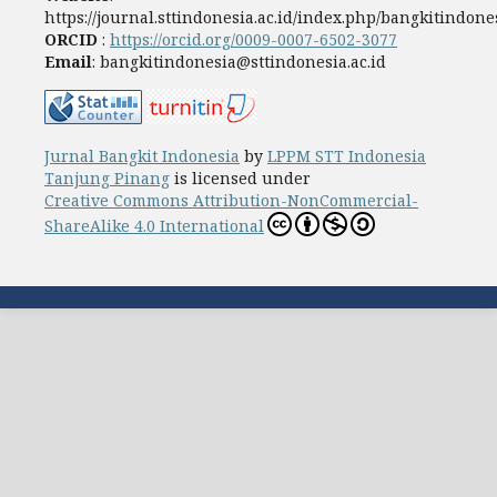
https://journal.sttindonesia.ac.id/index.php/bangkitindone
ORCID
:
https://orcid.org/0009-0007-6502-3077
Email
: bangkitindonesia@sttindonesia.ac.id
Jurnal Bangkit Indonesia
by
LPPM STT Indonesia
Tanjung Pinang
is licensed under
Creative Commons Attribution-NonCommercial-
ShareAlike 4.0 International