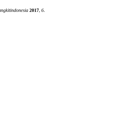
angkitindonesia
2017
,
6
.